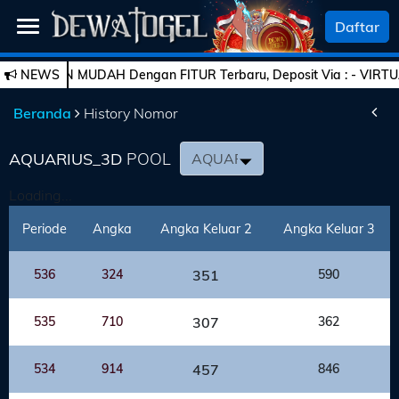
SELAMAT DATANG
Daftar
KIN MUDAH Dengan FITUR Terbaru, Deposit Via : - VIRTUAL ACCOUN
NEWS
Beranda
Beranda
History Nomor
Daftar
Togel
AQUARIUS_3D
POOL
Loading...
Live
Casino
Periode
Angka
Angka Keluar 2
Angka Keluar 3
Slot
536
324
351
590
Games
Esports
PROMO
535
710
307
362
Bola
534
914
457
846