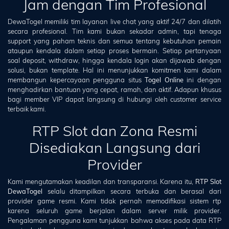
Jam dengan Tim Profesional
DewaTogel memiliki tim layanan live chat yang aktif 24/7 dan dilatih
secara profesional. Tim kami bukan sekadar admin, tapi tenaga
support yang paham teknis dan semua tentang kebutuhan pemain
ataupun kendala dalam setiap proses bermain. Setiap pertanyaan
soal deposit, withdraw, hingga kendala login akan dijawab dengan
solusi, bukan template. Hal ini menunjukkan komitmen kami dalam
membangun kepercayaan pengguna situs
Togel Online
ini dengan
menghadirkan bantuan yang cepat, ramah, dan aktif. Adapun khusus
bagi member VIP dapat langsung di hubungi oleh customer service
terbaik kami.
RTP Slot dan Zona Resmi
Disediakan Langsung dari
Provider
Kami mengutamakan keadilan dan transparansi. Karena itu,
RTP Slot
DewaTogel
selalu ditampilkan secara terbuka dan berasal dari
provider game resmi. Kami tidak pernah memodifikasi sistem rtp
karena seluruh game berjalan dalam server milik provider.
Pengalaman pengguna kami tunjukkan bahwa akses pada data RTP