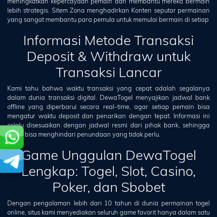
meningkatkan kepercayaan pemain dan membantu mereka bermain
lebih strategis. Sitem Zona menghadirkan Konten seputar permainan
yang sangat membantu para pemula untuk memulai bermain di setiap
Informasi Metode Transaksi
Deposit & Withdraw untuk
Transaksi Lancar
Kami tahu bahwa waktu transaksi yang cepat adalah segalanya
dalam dunia transaksi digital. DewaTogel menyajikan jadwal bank
offline yang diperbarui secara real-time, agar setiap pemain bisa
mengatur waktu deposit dan penarikan dengan tepat. Informasi ini
selalu disesuaikan dengan jadwal resmi dari pihak bank, sehingga
Anda bisa menghindari penundaan yang tidak perlu.
Game Unggulan DewaTogel
Lengkap: Togel, Slot, Casino,
Poker, dan Sbobet
Dengan pengalaman lebih dari 10 tahun di dunia permainan togel
online, situs kami menyediakan seluruh game favorit hanya dalam satu