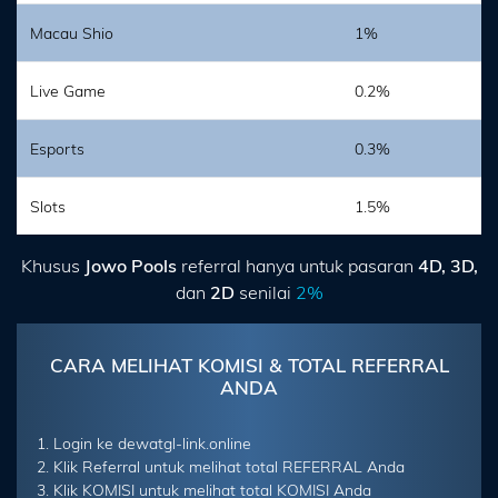
Macau Shio
1%
Live Game
0.2%
Esports
0.3%
Slots
1.5%
Khusus
Jowo Pools
referral hanya untuk pasaran
4D, 3D,
dan
2D
senilai
2%
CARA MELIHAT KOMISI & TOTAL REFERRAL
ANDA
Login ke dewatgl-link.online
Klik Referral untuk melihat total REFERRAL Anda
Klik KOMISI untuk melihat total KOMISI Anda